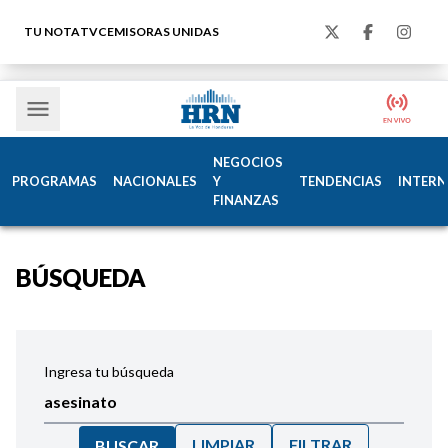
TU NOTA
TVC
EMISORAS UNIDAS
NEGOCIOS
PROGRAMAS
NACIONALES
Y
TENDENCIAS
INTERN
FINANZAS
BÚSQUEDA
Ingresa tu búsqueda
LIMPIAR
FILTRAR
BUSCAR