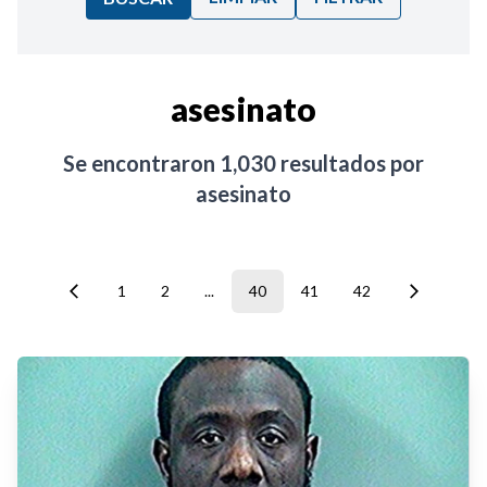
Ordenar por:
asesinato
Noticias
Se encontraron
1,030
resultados por
asesinato
1
2
...
40
41
42