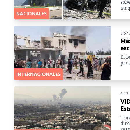
sobe
ataq
NACIONALES
7:57
Más
esc
El b
prov
INTERNACIONALES
6:42
VID
Est
Tras
dire
res