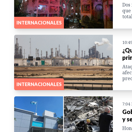
Dos 
que 
tota
INTERNACIONALES
10:4
¿Qu
pri
Ataq
afec
prec
INTERNACIONALES
7:04
Gob
y s
Hond