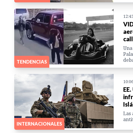
12:4
VID
aer
cal
Una 
Pala
deba
TENDENCIAS
10:0
EE.
inf
Isl
Las 
anti
INTERNACIONALES