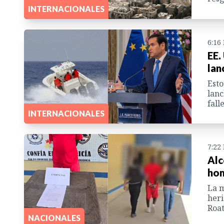
INTERNACIONALES
6:16
EE.
lan
Esto
lanc
fall
INTERNACIONALES
7:22
Alc
hom
La m
heri
Roat
NACIONALES