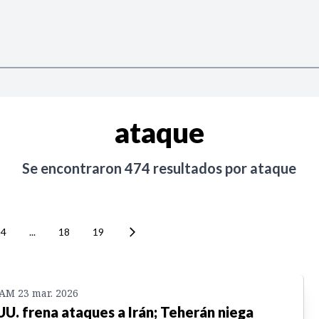
ataque
Se encontraron
474
resultados por
ataque
4
...
18
19
 AM 23 mar. 2026
UU. frena ataques a Irán; Teherán niega