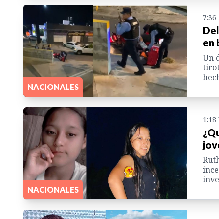
7:36
Del
en 
Un d
tiro
hech
NACIONALES
1:18
¿Qu
jov
Ruth
ince
inve
NACIONALES