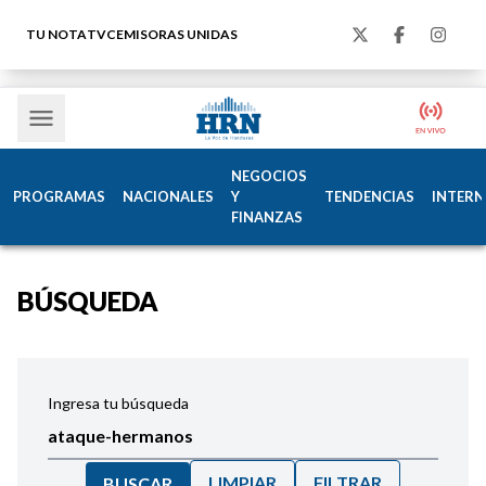
TU NOTA
TVC
EMISORAS UNIDAS
NEGOCIOS
PROGRAMAS
NACIONALES
Y
TENDENCIAS
INTERN
FINANZAS
BÚSQUEDA
Ingresa tu búsqueda
LIMPIAR
FILTRAR
BUSCAR