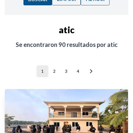
Ordenar por:
atic
Noticias
Se encontraron
90
resultados por
atic
1
2
3
4