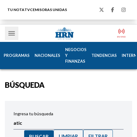
TU NOTA
TVC
EMISORAS UNIDAS
NEGOCIOS
PROGRAMAS
NACIONALES
Y
TENDENCIAS
INTERN
FINANZAS
BÚSQUEDA
Ingresa tu búsqueda
LIMPIAR
FILTRAR
BUSCAR