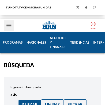
TU NOTA
TVC
EMISORAS UNIDAS
NEGOCIOS
PROGRAMAS
NACIONALES
Y
TENDENCIAS
INTERN
FINANZAS
BÚSQUEDA
Ingresa tu búsqueda
LIMPIAR
FILTRAR
BUSCAR