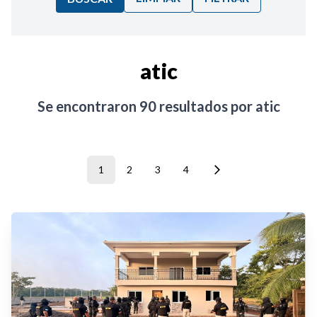
Ordenar por:
atic
Noticias
Se encontraron
90
resultados por
atic
1
2
3
4