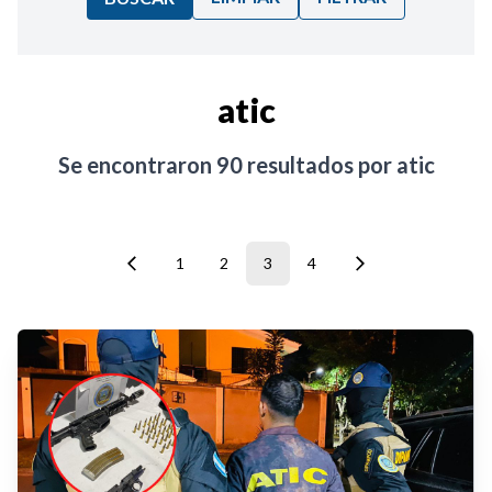
Ordenar por:
atic
Noticias
Se encontraron
90
resultados por
atic
1
2
3
4