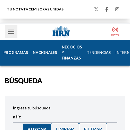
TU NOTA
TVC
EMISORAS UNIDAS
NEGOCIOS
PROGRAMAS
NACIONALES
Y
TENDENCIAS
INTERN
FINANZAS
BÚSQUEDA
Ingresa tu búsqueda
LIMPIAR
FILTRAR
BUSCAR