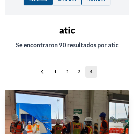
Ordenar por:
atic
Noticias
Se encontraron
90
resultados por
atic
1
2
3
4