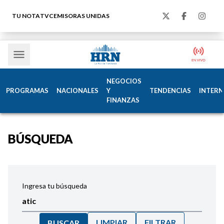
TU NOTA
TVC
EMISORAS UNIDAS
NEGOCIOS
PROGRAMAS
NACIONALES
Y
TENDENCIAS
INTERN
FINANZAS
BÚSQUEDA
Ingresa tu búsqueda
LIMPIAR
FILTRAR
BUSCAR