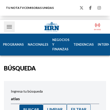
TU NOTA
TVC
EMISORAS UNIDAS
NEGOCIOS
PROGRAMAS
NACIONALES
Y
TENDENCIAS
INTERN
FINANZAS
BÚSQUEDA
Ingresa tu búsqueda
LIMPIAR
FILTRAR
BUSCAR