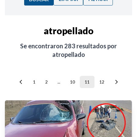
Ordenar por:
atropellado
Noticias
Se encontraron
283
resultados por
atropellado
1
2
...
10
11
12