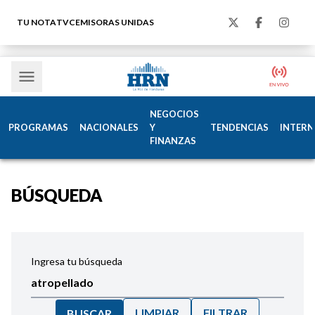
TU NOTA
TVC
EMISORAS UNIDAS
NEGOCIOS
PROGRAMAS
NACIONALES
Y
TENDENCIAS
INTERN
FINANZAS
BÚSQUEDA
Ingresa tu búsqueda
LIMPIAR
FILTRAR
BUSCAR