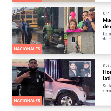
8:45
Mue
de 
La m
de c
NACIONALES
8:08
Hon
lat
Su f
será
NACIONALES