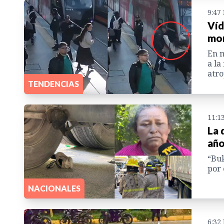
9:47
Víd
mor
En m
a la
atro
TENDENCIAS
11:1
La 
año
“Buk
por 
NACIONALES
6:32