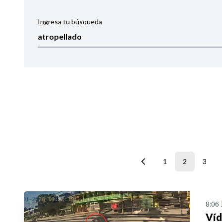
Ingresa tu búsqueda
Ordenar por:
Noticias
1
2
3
8:06
Víd