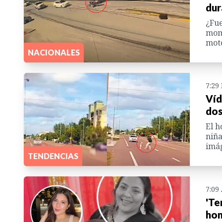
dur
¿Fue
mome
moto
NACIONALES
7:29
Víd
dos
El h
niña
imág
TENDENCIAS
7:09
'Te
hon