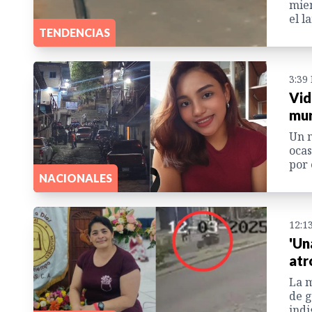
mien
el l
TENDENCIAS
3:39
Vid
mur
Un m
ocas
por 
NACIONALES
12:1
'Un
atr
La m
de g
ind