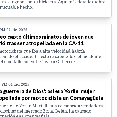
tras jugaba con su bicicleta. Aquí más detalles sobre
amentable hecho.
 PM 07 dic. 2025
eo captó últimos minutos de joven que
ió tras ser atropellada en la CA-11
otociclista que iba a alta velocidad habría
ionado el accidente: esto se sabe sobre el incidente
el cual falleció Ivette Rivera Gutiérrez.
3 PM 04 dic. 2025
a guerrera de Dios': así era Yorlin, mujer
opellada por motociclista en Comayagüela
uerte de Yorlin Martell, una reconocida vendedora
olosinas del mercado Zonal Belén, ha causado
ignación en Comayagüela.