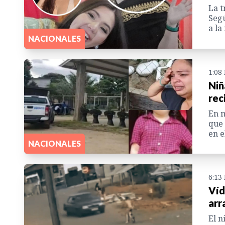
La t
Segú
a la
NACIONALES
1:08
Niñ
rec
En m
que 
en e
NACIONALES
6:13
Víd
arr
El n