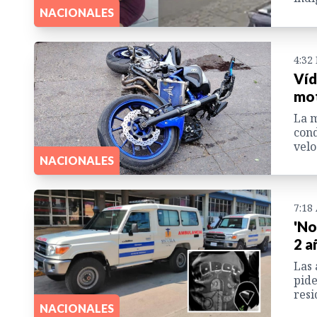
NACIONALES
4:32
Víd
mot
La m
cond
velo
NACIONALES
7:18
'No
2 a
Las 
pide
resi
NACIONALES