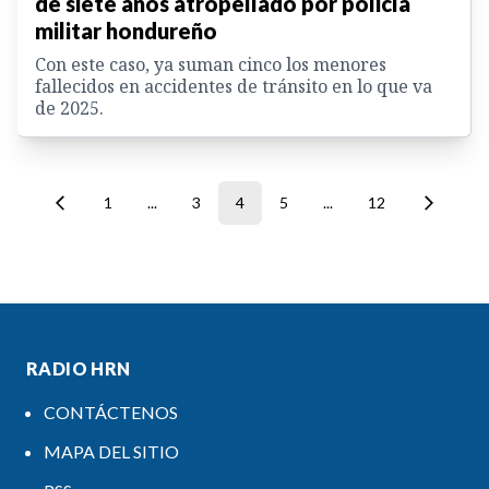
de siete años atropellado por policía
militar hondureño
Con este caso, ya suman cinco los menores
fallecidos en accidentes de tránsito en lo que va
de 2025.
1
...
3
4
5
...
12
RADIO HRN
CONTÁCTENOS
MAPA DEL SITIO