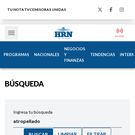
TU NOTA
TVC
EMISORAS UNIDAS
NEGOCIOS
PROGRAMAS
NACIONALES
Y
TENDENCIAS
INTERN
FINANZAS
BÚSQUEDA
Ingresa tu búsqueda
LIMPIAR
FILTRAR
BUSCAR