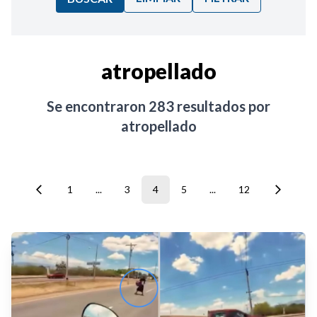
Ordenar por:
atropellado
Noticias
Se encontraron
283
resultados por
atropellado
1
...
3
4
5
...
12