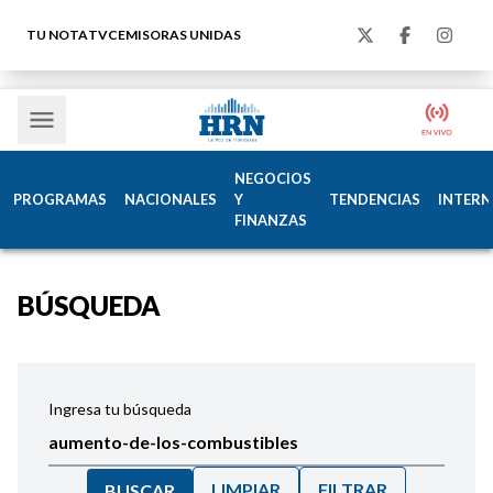
TU NOTA
TVC
EMISORAS UNIDAS
NEGOCIOS
PROGRAMAS
NACIONALES
Y
TENDENCIAS
INTERN
FINANZAS
BÚSQUEDA
Ingresa tu búsqueda
LIMPIAR
FILTRAR
BUSCAR