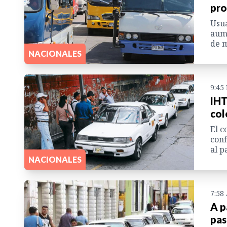
pro
Usua
aume
de m
NACIONALES
9:45
IHT
col
El c
conf
al p
NACIONALES
7:58
A p
pas