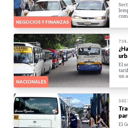
Sect
lemp
comb
NEGOCIOS Y FINANZAS
7:14
¿Ha
urb
El s
tari
un a
NACIONALES
3:02
Tra
par
El G