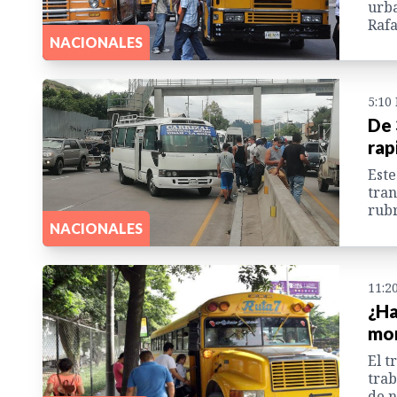
urba
Raf
NACIONALES
5:10
De 
rap
Este
tran
rub
NACIONALES
11:2
¿Ha
mor
El t
trab
de 