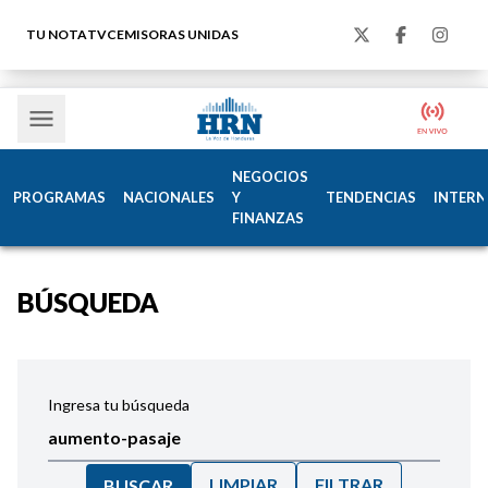
TU NOTA
TVC
EMISORAS UNIDAS
NEGOCIOS
PROGRAMAS
NACIONALES
Y
TENDENCIAS
INTERN
FINANZAS
BÚSQUEDA
Ingresa tu búsqueda
LIMPIAR
FILTRAR
BUSCAR