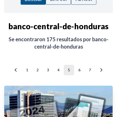
Ordenar por:
banco-central-de-honduras
Noticias
Se encontraron
175
resultados por
banco-
central-de-honduras
1
2
3
4
5
6
7