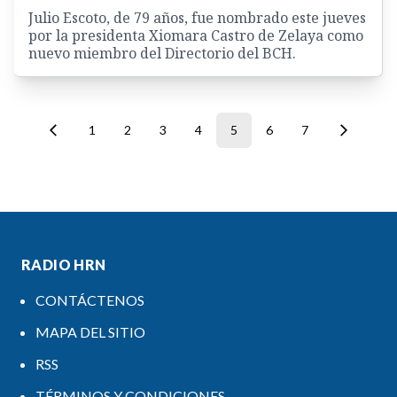
Julio Escoto, de 79 años, fue nombrado este jueves
por la presidenta Xiomara Castro de Zelaya como
nuevo miembro del Directorio del BCH.
1
2
3
4
5
6
7
RADIO HRN
CONTÁCTENOS
MAPA DEL SITIO
RSS
TÉRMINOS Y CONDICIONES