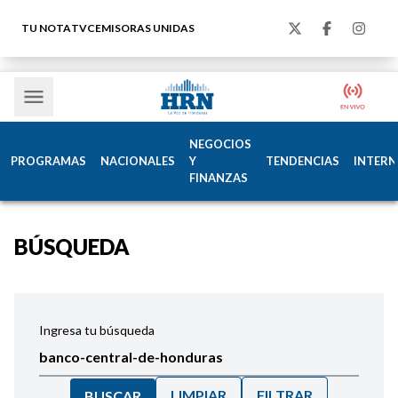
TU NOTA
TVC
EMISORAS UNIDAS
NEGOCIOS
PROGRAMAS
NACIONALES
Y
TENDENCIAS
INTERN
FINANZAS
BÚSQUEDA
Ingresa tu búsqueda
LIMPIAR
FILTRAR
BUSCAR