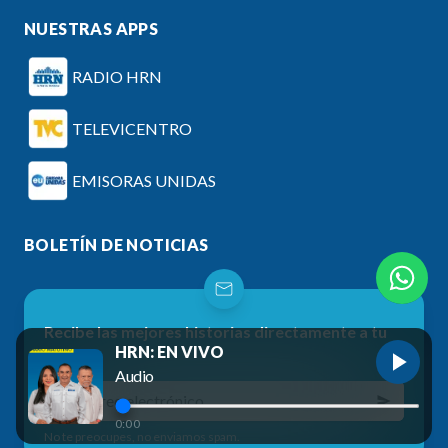
NUESTRAS APPS
RADIO HRN
TELEVICENTRO
EMISORAS UNIDAS
BOLETÍN DE NOTICIAS
Recibe las mejores historias directamente a tu
HRN: EN VIVO
correo
Audio
0:00
No te preocupes, no enviamos spam.