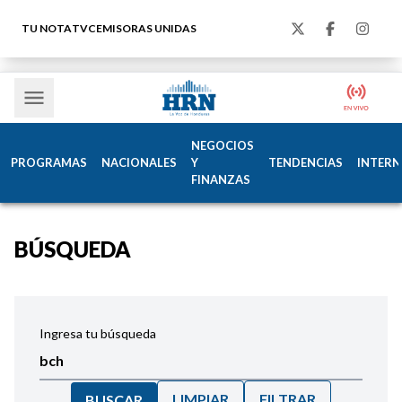
TU NOTA
TVC
EMISORAS UNIDAS
NEGOCIOS
PROGRAMAS
NACIONALES
Y
TENDENCIAS
INTERN
FINANZAS
BÚSQUEDA
Ingresa tu búsqueda
LIMPIAR
FILTRAR
BUSCAR