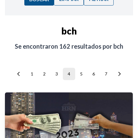
Ordenar por:
bch
Noticias
Se encontraron
162
resultados por
bch
1
2
3
4
5
6
7