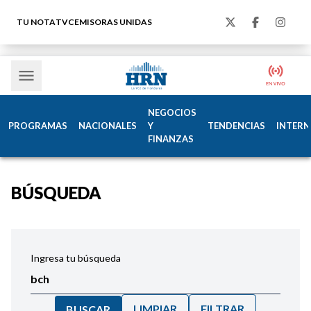
TU NOTA
TVC
EMISORAS UNIDAS
NEGOCIOS
PROGRAMAS
NACIONALES
Y
TENDENCIAS
INTERN
FINANZAS
BÚSQUEDA
Ingresa tu búsqueda
LIMPIAR
FILTRAR
BUSCAR