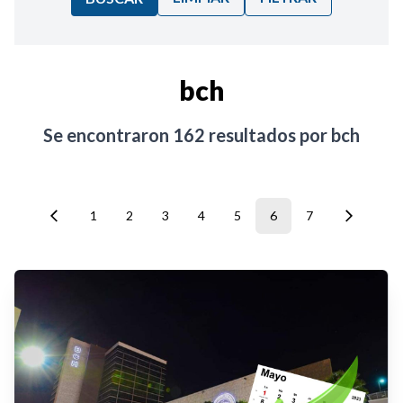
Ordenar por:
bch
Noticias
Se encontraron
162
resultados por
bch
1
2
3
4
5
6
7