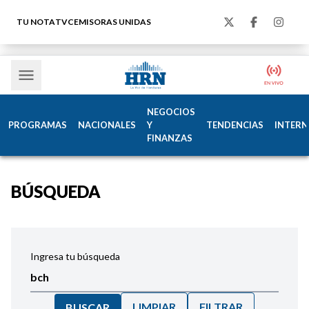
TU NOTA
TVC
EMISORAS UNIDAS
NEGOCIOS
PROGRAMAS
NACIONALES
Y
TENDENCIAS
INTERN
FINANZAS
BÚSQUEDA
Ingresa tu búsqueda
LIMPIAR
FILTRAR
BUSCAR