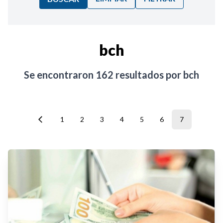
Ordenar por:
bch
Noticias
Se encontraron
162
resultados por
bch
1
2
3
4
5
6
7