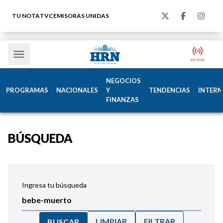
TU NOTA
TVC
EMISORAS UNIDAS
NEGOCIOS
PROGRAMAS
NACIONALES
Y
TENDENCIAS
INTERN
FINANZAS
BÚSQUEDA
Ingresa tu búsqueda
LIMPIAR
FILTRAR
BUSCAR