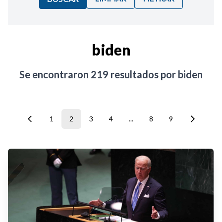
Ordenar por:
biden
Noticias
Se encontraron
219
resultados por
biden
1
2
3
4
...
8
9