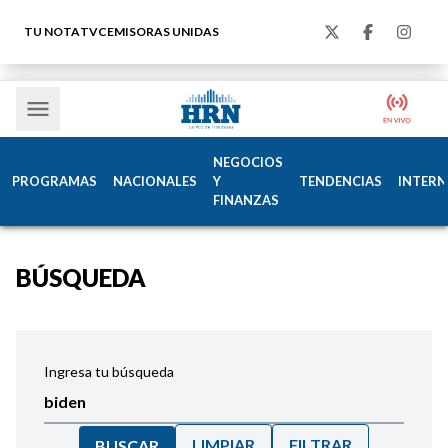
TU NOTA
TVC
EMISORAS UNIDAS
NEGOCIOS
PROGRAMAS
NACIONALES
Y
TENDENCIAS
INTERN
FINANZAS
BÚSQUEDA
Ingresa tu búsqueda
LIMPIAR
FILTRAR
BUSCAR