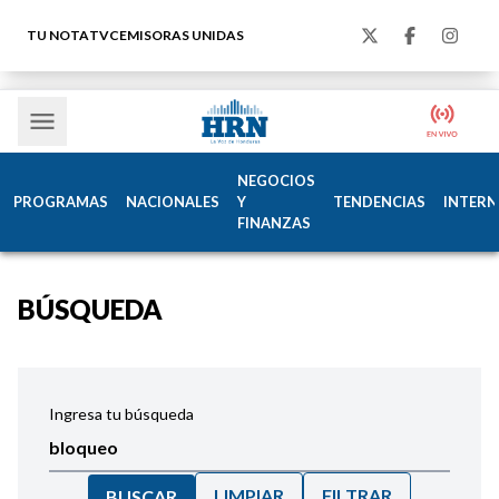
TU NOTA
TVC
EMISORAS UNIDAS
NEGOCIOS
PROGRAMAS
NACIONALES
Y
TENDENCIAS
INTERN
FINANZAS
BÚSQUEDA
Ingresa tu búsqueda
LIMPIAR
FILTRAR
BUSCAR