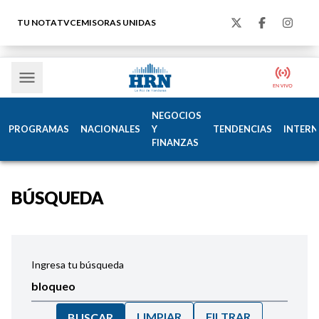
TU NOTA
TVC
EMISORAS UNIDAS
NEGOCIOS
PROGRAMAS
NACIONALES
Y
TENDENCIAS
INTERN
FINANZAS
BÚSQUEDA
Ingresa tu búsqueda
LIMPIAR
FILTRAR
BUSCAR