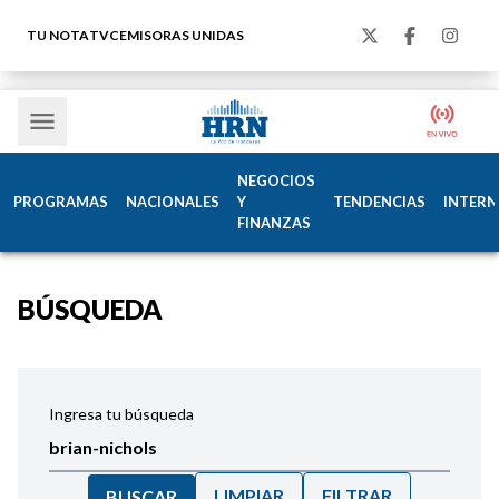
TU NOTA
TVC
EMISORAS UNIDAS
NEGOCIOS
PROGRAMAS
NACIONALES
Y
TENDENCIAS
INTERN
FINANZAS
BÚSQUEDA
Ingresa tu búsqueda
LIMPIAR
FILTRAR
BUSCAR