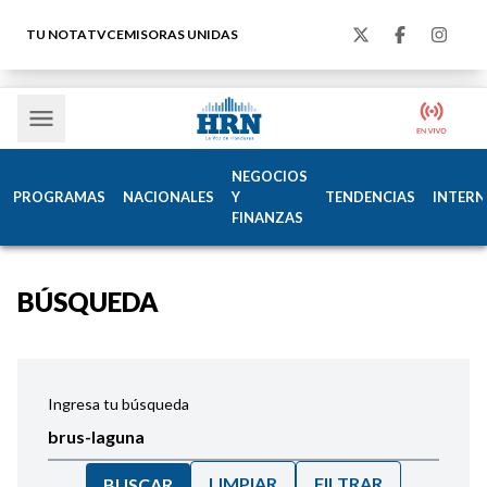
TU NOTA
TVC
EMISORAS UNIDAS
NEGOCIOS
PROGRAMAS
NACIONALES
Y
TENDENCIAS
INTERN
FINANZAS
BÚSQUEDA
Ingresa tu búsqueda
LIMPIAR
FILTRAR
BUSCAR