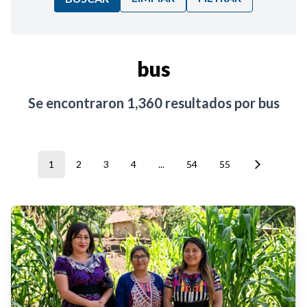
Ordenar por:
bus
Noticias
Se encontraron
1,360
resultados por
bus
1
2
3
4
...
54
55