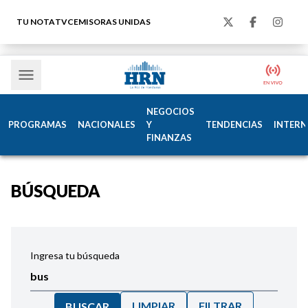
TU NOTA
TVC
EMISORAS UNIDAS
NEGOCIOS
PROGRAMAS
NACIONALES
Y
TENDENCIAS
INTERN
FINANZAS
BÚSQUEDA
Ingresa tu búsqueda
LIMPIAR
FILTRAR
BUSCAR