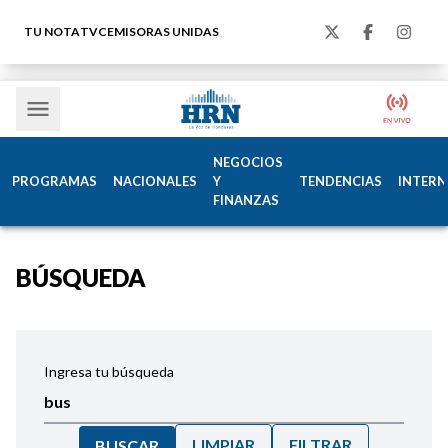
TU NOTA
TVC
EMISORAS UNIDAS
NEGOCIOS
PROGRAMAS
NACIONALES
Y
TENDENCIAS
INTERN
FINANZAS
BÚSQUEDA
Ingresa tu búsqueda
LIMPIAR
FILTRAR
BUSCAR