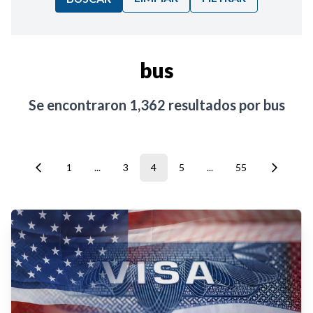
Ordenar por:
bus
Noticias
Se encontraron
1,362
resultados por
bus
1
...
3
4
5
...
55