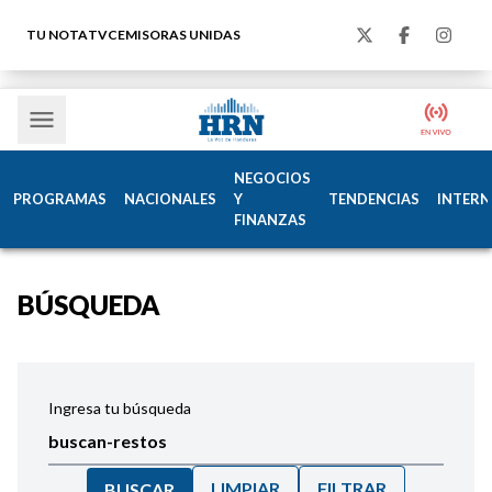
TU NOTA
TVC
EMISORAS UNIDAS
NEGOCIOS
PROGRAMAS
NACIONALES
Y
TENDENCIAS
INTERN
FINANZAS
BÚSQUEDA
Ingresa tu búsqueda
LIMPIAR
FILTRAR
BUSCAR