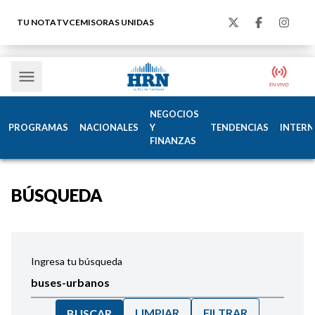
TU NOTA
TVC
EMISORAS UNIDAS
NEGOCIOS
PROGRAMAS
NACIONALES
Y
TENDENCIAS
INTERN
FINANZAS
BÚSQUEDA
Ingresa tu búsqueda
LIMPIAR
FILTRAR
BUSCAR