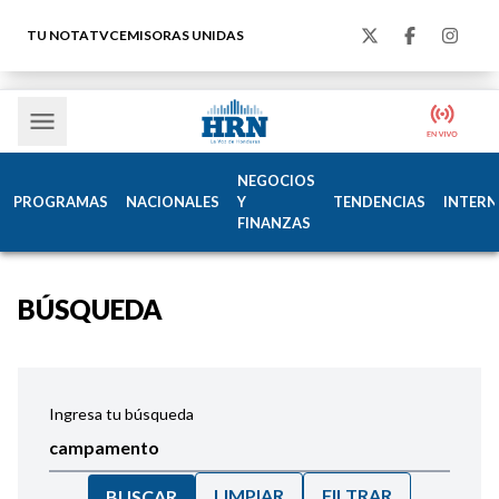
TU NOTA
TVC
EMISORAS UNIDAS
NEGOCIOS
PROGRAMAS
NACIONALES
Y
TENDENCIAS
INTERN
FINANZAS
BÚSQUEDA
Ingresa tu búsqueda
LIMPIAR
FILTRAR
BUSCAR