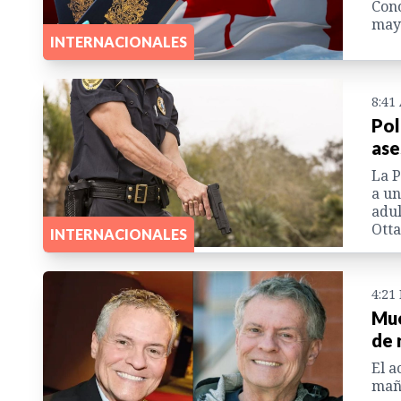
Cono
mayo
INTERNACIONALES
8:41
Pol
ase
La P
a un
adul
Ott
INTERNACIONALES
4:21
Mue
de 
El a
maña