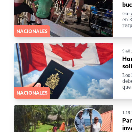
buc
Gary
en R
resp
NACIONALES
9:40
Hon
sol
Los 
debe
que 
NACIONALES
1:19
Par
inv