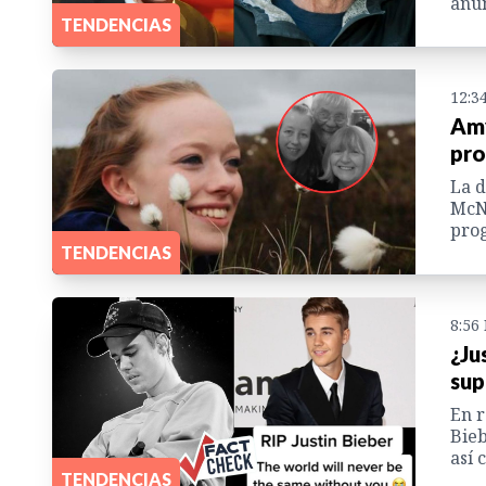
anun
TENDENCIAS
12:3
Amy
pro
La d
McNu
prog
TENDENCIAS
8:56
¿Ju
sup
En r
Bieb
así 
TENDENCIAS