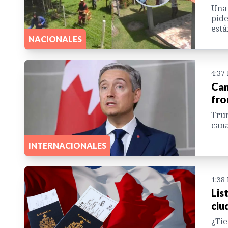
Una 
pide
está
NACIONALES
4:37
Can
fro
Trum
cana
INTERNACIONALES
1:38
Lis
ciu
¿Tie