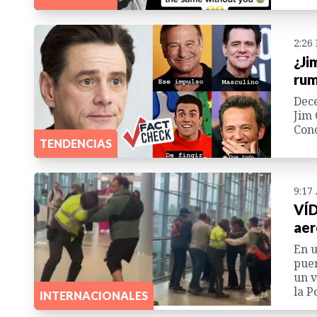
2:26
¿Ji
rum
Dece
Jim 
Cono
TENDENCIAS
9:17
VÍD
aer
En u
puer
un v
la P
INTERNACIONALES