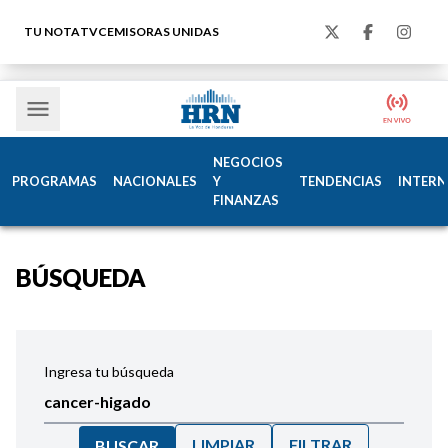
TU NOTA
TVC
EMISORAS UNIDAS
NEGOCIOS
PROGRAMAS
NACIONALES
Y
TENDENCIAS
INTERN
FINANZAS
BÚSQUEDA
Ingresa tu búsqueda
LIMPIAR
FILTRAR
BUSCAR