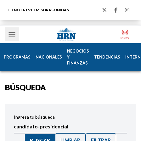
TU NOTA
TVC
EMISORAS UNIDAS
NEGOCIOS
PROGRAMAS
NACIONALES
Y
TENDENCIAS
INTERN
FINANZAS
BÚSQUEDA
Ingresa tu búsqueda
LIMPIAR
FILTRAR
BUSCAR