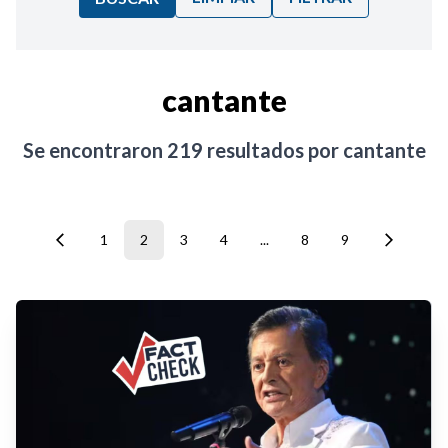
Ordenar por:
cantante
Noticias
Se encontraron
219
resultados por
cantante
1
2
3
4
...
8
9