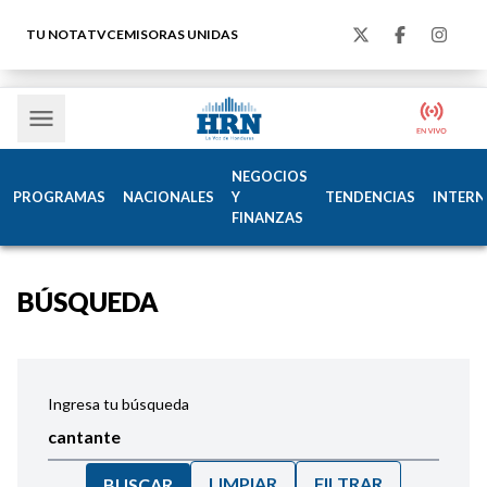
TU NOTA
TVC
EMISORAS UNIDAS
NEGOCIOS
PROGRAMAS
NACIONALES
Y
TENDENCIAS
INTERN
FINANZAS
BÚSQUEDA
Ingresa tu búsqueda
LIMPIAR
FILTRAR
BUSCAR