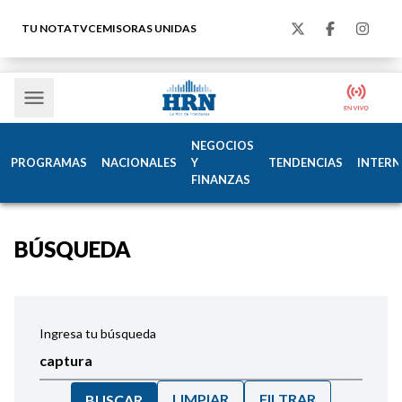
TU NOTA
TVC
EMISORAS UNIDAS
NEGOCIOS
PROGRAMAS
NACIONALES
Y
TENDENCIAS
INTERN
FINANZAS
BÚSQUEDA
Ingresa tu búsqueda
LIMPIAR
FILTRAR
BUSCAR