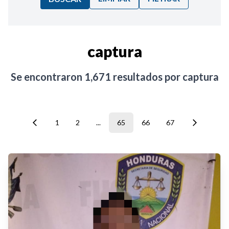
Ordenar por:
captura
Noticias
Se encontraron
1,671
resultados por
captura
1
2
...
65
66
67