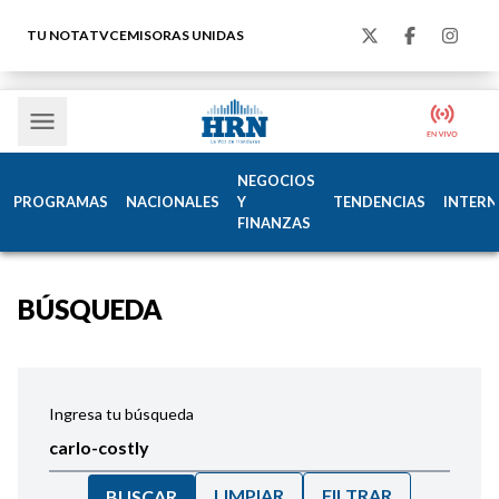
TU NOTA
TVC
EMISORAS UNIDAS
NEGOCIOS
PROGRAMAS
NACIONALES
Y
TENDENCIAS
INTERN
FINANZAS
BÚSQUEDA
Ingresa tu búsqueda
LIMPIAR
FILTRAR
BUSCAR