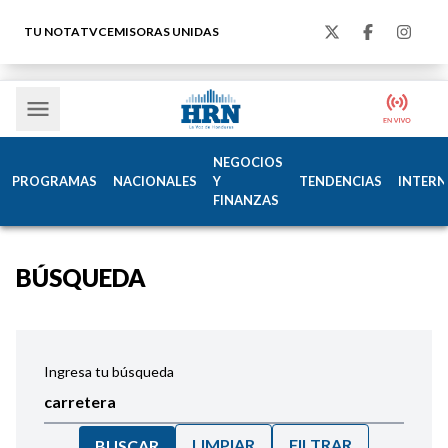
TU NOTA
TVC
EMISORAS UNIDAS
NEGOCIOS
PROGRAMAS
NACIONALES
Y
TENDENCIAS
INTERN
FINANZAS
BÚSQUEDA
Ingresa tu búsqueda
LIMPIAR
FILTRAR
BUSCAR