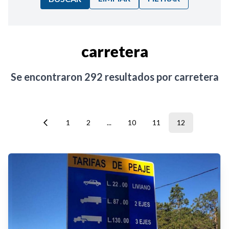
Ordenar por:
carretera
Noticias
Se encontraron
292
resultados por
carretera
1
2
...
10
11
12