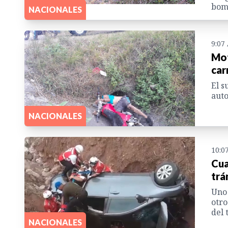
bom
NACIONALES
9:07
Mot
car
El s
auto
NACIONALES
10:0
Cua
trá
Uno 
otro
del 
NACIONALES