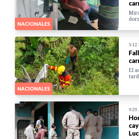
car
Mira
dorm
NACIONALES
3:12
Fal
car
El a
tard
NACIONALES
9:29
Hon
cay
Luc