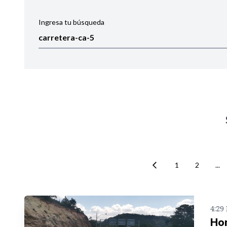
Ingresa tu búsqueda
Ordenar por:
Noticias
1
2
...
4:29
Hon