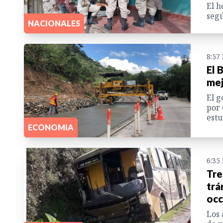
El h
segú
NACIONALES
8:57
El 
mej
El g
por 
estu
ECONOMIA
6:35
Tre
trá
occ
Los 