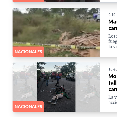
9:19
Mat
car
Los 
fueg
la v
NACIONALES
10:4
Mot
fal
car
La v
acci
NACIONALES