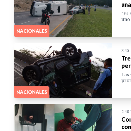
una
“Es 
uno 
NACIONALES
8:45
Tre
per
Las 
pron
NACIONALES
2:40
Con
con