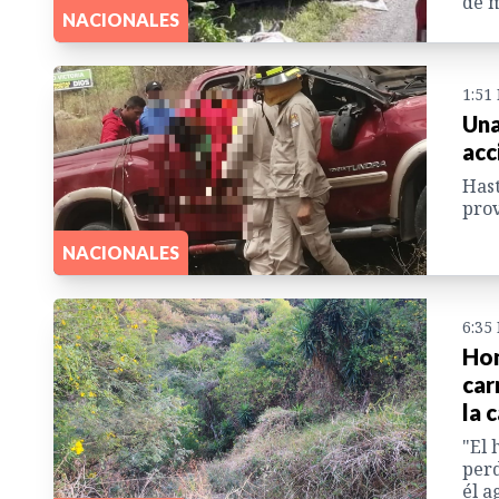
de m
NACIONALES
1:51
Una
acc
Hast
prov
NACIONALES
6:35
Hon
car
la 
"El 
perd
él a