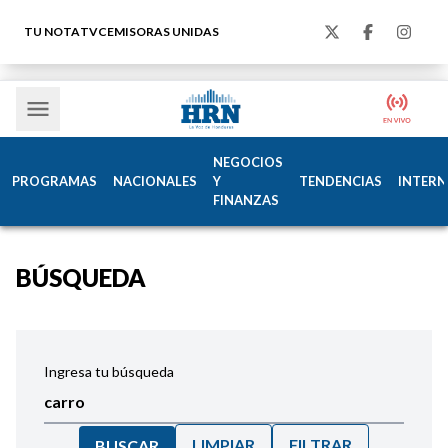
TU NOTA
TVC
EMISORAS UNIDAS
NEGOCIOS
PROGRAMAS
NACIONALES
Y
TENDENCIAS
INTERN
FINANZAS
BÚSQUEDA
Ingresa tu búsqueda
LIMPIAR
FILTRAR
BUSCAR