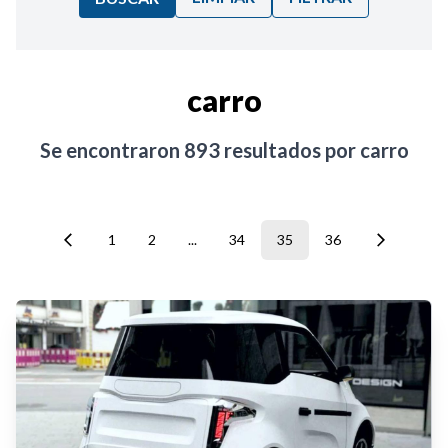
Ordenar por:
carro
Noticias
Se encontraron
893
resultados por
carro
1
2
...
34
35
36