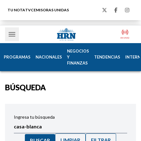
TU NOTA
TVC
EMISORAS UNIDAS
NEGOCIOS
PROGRAMAS
NACIONALES
Y
TENDENCIAS
INTERN
FINANZAS
BÚSQUEDA
Ingresa tu búsqueda
LIMPIAR
FILTRAR
BUSCAR