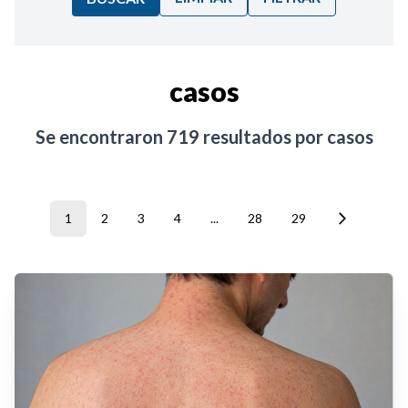
Ordenar por:
casos
Noticias
Se encontraron
719
resultados por
casos
1
2
3
4
...
28
29