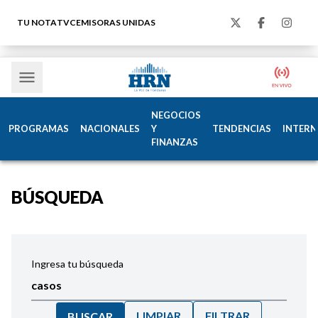
TU NOTA
TVC
EMISORAS UNIDAS
NEGOCIOS
PROGRAMAS
NACIONALES
Y
TENDENCIAS
INTERN
FINANZAS
BÚSQUEDA
Ingresa tu búsqueda
LIMPIAR
FILTRAR
BUSCAR