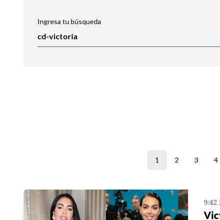
Ingresa tu búsqueda
Ordenar por:
Noticias
1
2
3
4
9:42
Vic