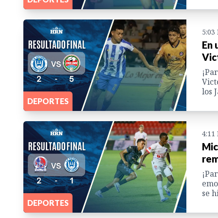
5:03
En 
Vic
¡Par
Vict
los 
DEPORTES
4:11
Mic
rem
¡Par
emoc
se h
DEPORTES