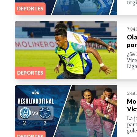
urgi
DEPORTES
7:04
Ola
por
¿Se 
Vict
Liga
DEPORTES
5:48
Mot
Vic
La j
part
gole
DEPORTES