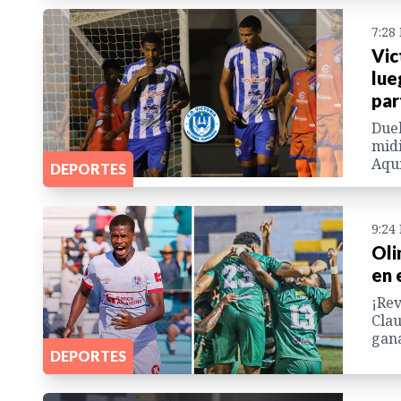
7:28
Vic
lue
par
Duel
midi
Aquí
DEPORTES
9:24
Oli
en 
¡Rev
Clau
gana
DEPORTES