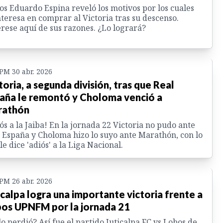
os Eduardo Espina reveló los motivos por los cuales
nteresa en comprar al Victoria tras su descenso.
rese aquí de sus razones. ¿Lo logrará?
 PM 30 abr. 2026
toria, a segunda división, tras que Real
aña le remontó y Choloma venció a
rathón
ós a la Jaiba! En la jornada 22 Victoria no pudo ante
 España y Choloma hizo lo suyo ante Marathón, con lo
le dice 'adiós' a la Liga Nacional.
 PM 26 abr. 2026
icalpa logra una importante victoria frente a
os UPNFM por la jornada 21
lo perdió? Así fue el partido Juticalpa FC vs Lobos de