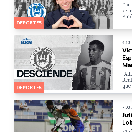
Carl
se i
Enté
DEPORTES
4:13
Vic
Esp
Ma
¡Adi
Real
que 
DEPORTES
7:03
Jut
Lob
¿Se 