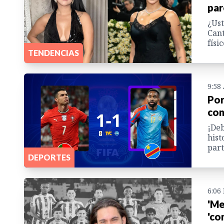
par
¿Ust
Cant
físi
TENDENCIAS
9:58
Por
con
¡Deb
hist
part
DEPORTES
6:06
'Me
'co