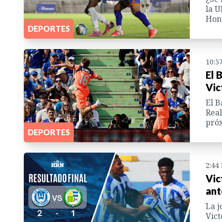
la U
Hon
DEPORTES
10:5
El 
Vic
El B
Real
próx
DEPORTES
2:44
Vic
ant
La j
Vict