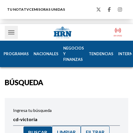
TU NOTA
TVC
EMISORAS UNIDAS
NEGOCIOS
PROGRAMAS
NACIONALES
Y
TENDENCIAS
INTERN
FINANZAS
BÚSQUEDA
Ingresa tu búsqueda
LIMPIAR
FILTRAR
BUSCAR