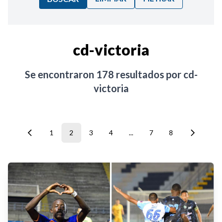
Ordenar por:
cd-victoria
Noticias
Se encontraron
178
resultados por
cd-
victoria
1
2
3
4
...
7
8