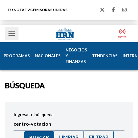
TU NOTA
TVC
EMISORAS UNIDAS
NEGOCIOS
PROGRAMAS
NACIONALES
Y
TENDENCIAS
INTERN
FINANZAS
BÚSQUEDA
Ingresa tu búsqueda
LIMPIAR
FILTRAR
BUSCAR