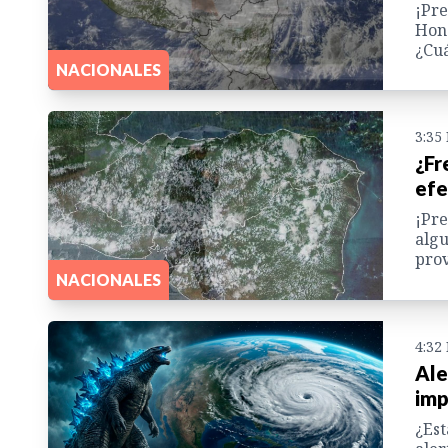
¡Pre
Hond
¿Cuá
NACIONALES
3:35
¿Fr
efe
¡Pre
algu
prov
NACIONALES
4:32
Ale
imp
¿Est