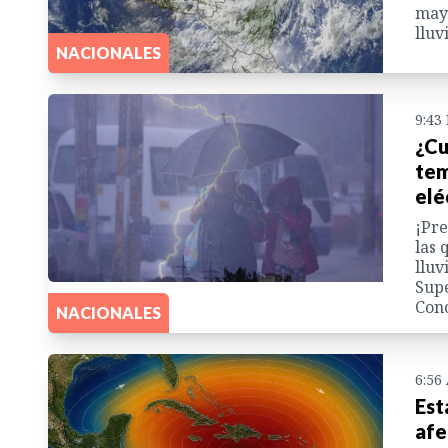
mayo
lluv
NACIONALES
9:43
¿Cu
tem
elé
¡Pre
las 
lluv
Supe
Cono
NACIONALES
6:56
Est
afe