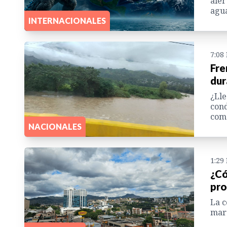
aler
agua
INTERNACIONALES
7:08
Fre
dur
¿Lle
cond
como
NACIONALES
1:29
¿Có
pro
La c
mart