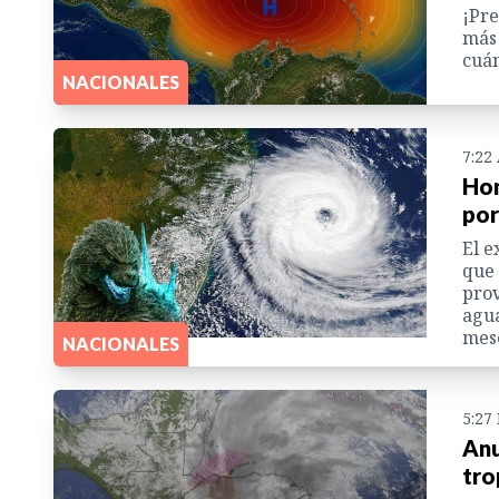
¡Pre
más 
cuán
NACIONALES
7:22
Hon
por
El e
que 
prov
agua
mes
NACIONALES
5:27
Anu
tro