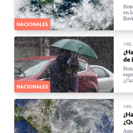
Hond
en l
lluv
NACIONALES
7:03
¿Ha
de 
Hond
espe
¿Cuá
NACIONALES
7:05
¿Ha
¿Qu
Aunq