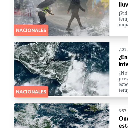
llu
¡Pid
temp
imp
NACIONALES
7:01
¿En
int
¿No 
prev
espe
temp
NACIONALES
6:57
Ond
est