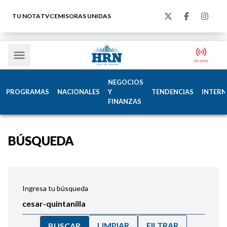
TU NOTA
TVC
EMISORAS UNIDAS
NEGOCIOS
PROGRAMAS
NACIONALES
Y
TENDENCIAS
INTERN
FINANZAS
BÚSQUEDA
Ingresa tu búsqueda
LIMPIAR
FILTRAR
BUSCAR