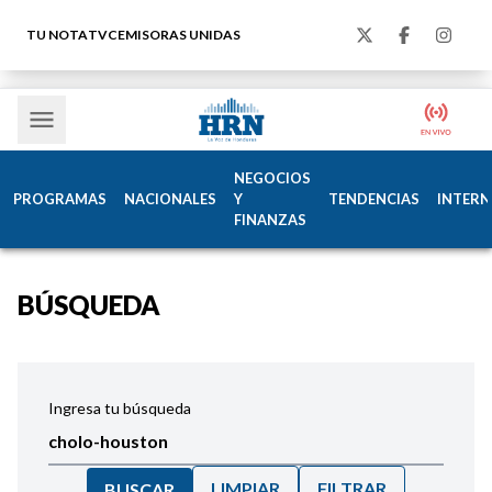
TU NOTA
TVC
EMISORAS UNIDAS
NEGOCIOS
PROGRAMAS
NACIONALES
Y
TENDENCIAS
INTERN
FINANZAS
BÚSQUEDA
Ingresa tu búsqueda
LIMPIAR
FILTRAR
BUSCAR