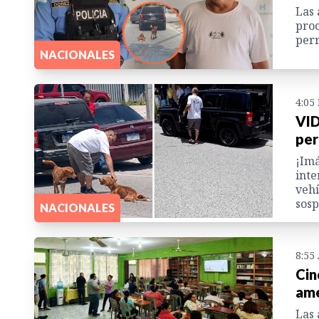
Las 
proc
perr
NACIONALES
4:05
VID
per
¡Imá
inte
vehí
sosp
NACIONALES
8:55
Cin
ame
Las 