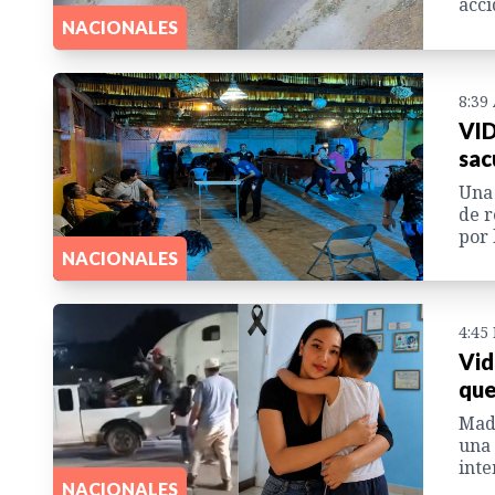
acci
NACIONALES
8:39
VID
sac
Una 
de r
por 
NACIONALES
4:45
Vid
que
Madr
una 
inte
NACIONALES