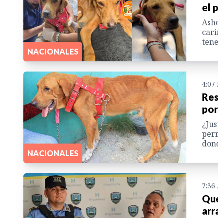
el 
Ashe
cari
tene
NACIONALES
4:07
Res
por
¿Jus
perr
dond
NACIONALES
7:36
Que
arr