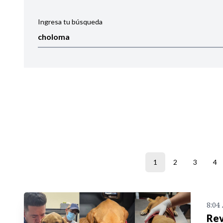
Ingresa tu búsqueda
Ordenar por:
Noticias
1
2
3
4
8:04
Rev