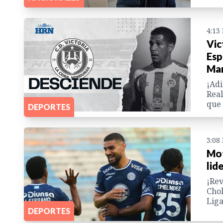
4:13
Vic
Esp
Ma
¡Adi
Real
que 
DEPORTES
3:08
Mot
lid
¡Rev
Chol
Liga
DEPORTES