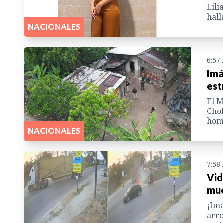
Lili
hall
NACIONALES
6:57
Imá
est
El M
Chol
homi
NACIONALES
7:58
Vid
mue
¡Imá
arro