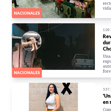
sect
vida
NACIONALES
1:20
Rev
dur
Ch
Una
supu
auto
fore
NACIONALES
5:37
'Un
en 
Cons