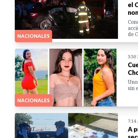
el 
no
Cono
acci
de C
NACIONALES
3:30
Cue
Cho
Unos
sin 
NACIONALES
7:14
A p
sec