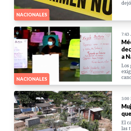
dejó
NACIONALES
7:43
Méd
dec
a N
Los 
exig
canc
NACIONALES
5:00
Muj
que
El c
las 