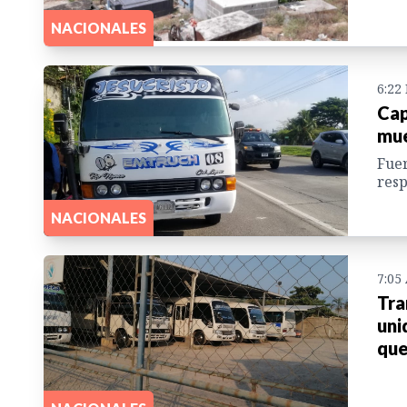
NACIONALES
6:22
Cap
mue
Fuer
resp
NACIONALES
7:05
Tra
uni
que