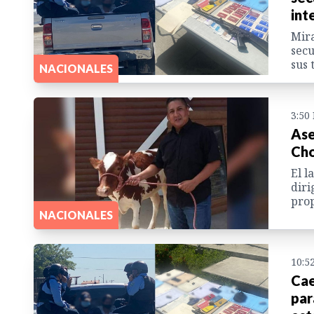
int
Mira
secu
sus 
NACIONALES
3:50
Ase
Ch
El l
diri
prop
NACIONALES
10:5
Cae
par