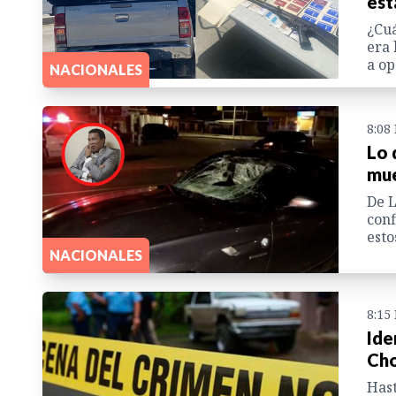
est
¿Cuá
era 
a op
NACIONALES
8:08
Lo 
mue
De L
conf
esto
NACIONALES
8:15
Ide
Cho
Hast