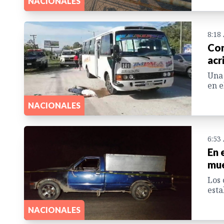
NACIONALES
8:18
Con
acr
Una 
en e
NACIONALES
6:53
En 
mue
Los 
esta
NACIONALES