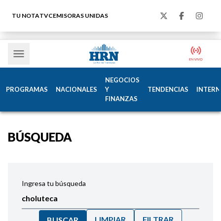
TU NOTA
TVC
EMISORAS UNIDAS
NEGOCIOS
PROGRAMAS
NACIONALES
Y
TENDENCIAS
INTERN
FINANZAS
BÚSQUEDA
Ingresa tu búsqueda
LIMPIAR
FILTRAR
BUSCAR