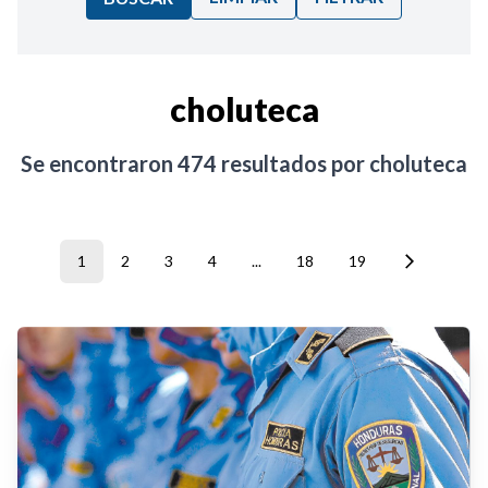
Ordenar por:
choluteca
Noticias
Se encontraron
474
resultados por
choluteca
1
2
3
4
...
18
19