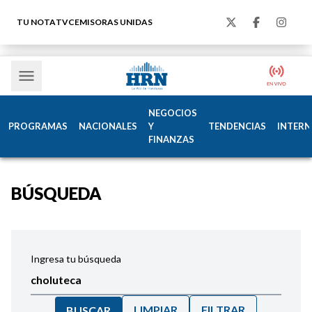
TU NOTA
TVC
EMISORAS UNIDAS
NEGOCIOS
PROGRAMAS
NACIONALES
Y
TENDENCIAS
INTERN
FINANZAS
BÚSQUEDA
Ingresa tu búsqueda
LIMPIAR
FILTRAR
BUSCAR